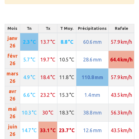
Mois
Tn
Tx
T Moy.
Précipitations
Rafale
janv
2.3 °C
13.7 °C
8.8 °C
60.6 mm
57.9 km/h
26
févr
5.7 °C
19.7 °C
10.5 °C
28.6 mm
64.4 km/h
26
mars
4.9 °C
18.4 °C
11.8 °C
110.8 mm
57.9 km/h
26
avr
6.6 °C
23.2 °C
15.3 °C
1.4 mm
43.5 km/h
26
mai
10.3 °C
30 °C
18.3 °C
38.8 mm
56.3 km/h
26
juin
14.7 °C
33.1 °C
23.7 °C
12.6 mm
43.5 km/h
26