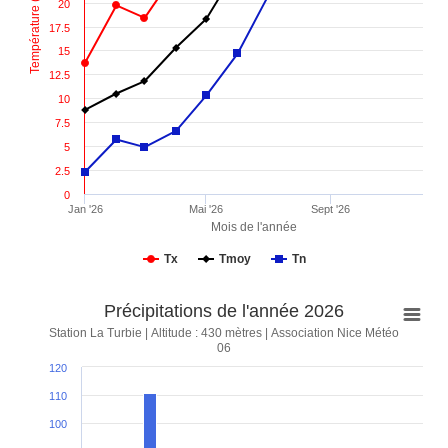
Température (°C)
20
17.5
15
12.5
10
7.5
5
2.5
0
Jan '26
Mai '26
Sept '26
Mois de l'année
Tx
Tmoy
Tn
Précipitations de l'année 2026
Station La Turbie | Altitude : 430 mètres | Association Nice Météo
06
120
110
100