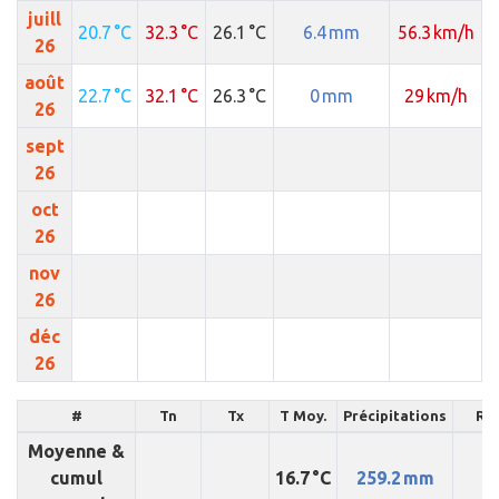
juill
20.7 °C
32.3 °C
26.1 °C
6.4 mm
56.3 km/h
26
août
22.7 °C
32.1 °C
26.3 °C
0 mm
29 km/h
26
sept
26
oct
26
nov
26
déc
26
#
Tn
Tx
T Moy.
Précipitations
Raf
Moyenne &
cumul
16.7 °C
259.2 mm