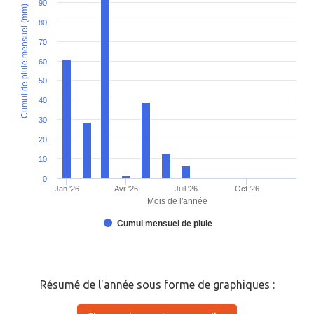
90
Cumul de pluie mensuel (mm)
80
70
60
50
40
30
20
10
0
Jan '26
Avr '26
Juil '26
Oct '26
Mois de l'année
Cumul mensuel de pluie
Résumé de l'année sous forme de graphiques :