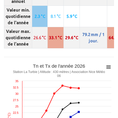
annuel
Valeur min.
quotidienne
2.3 °C
8.1 °C
5.9 °C
de l'année
Valeur max.
79.2 mm / 1
quotidienne
26.6 °C
33.1 °C
29.6 °C
64.4
jour.
de l'année
Tn et Tx de l'année 2026
Station La Turbie | Altitude : 430 mètres | Association Nice Météo
06
35
32.5
30
27.5
25
22.5