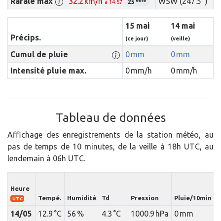
Rafale max
32.2 km/h
WSW (247.5 °)
ème
25
à 14:57
15 mai
14 mai
Précips.
(ce jour)
(veille)
Cumul de pluie
0 mm
0 mm
Intensité pluie max.
0 mm/h
0 mm/h
Tableau de données
Affichage des enregistrements de la station météo, au
pas de temps de 10 minutes, de la veille à 18h UTC, au
lendemain à 06h UTC.
I
Heure
Tempé.
Humidité
Td
Pression
Pluie/10min
p
UTC
14/05
12.9 °C
56 %
4.3 °C
1000.9 hPa
0 mm