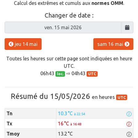
Calcul des extrêmes et cumuls aux
normes OMM
.
Changer de date :
jeu 14 mai
sam 16 mai
Toutes les heures sur cette page sont indiquées en heure
UTC.
06h43
⇨ 04h43
loc.
UTC
Résumé du 15/05/2026
en heures
UTC
Tn
10.3 °C
à 22:54
Tx
16 °C
à 16:48
Tmoy
13.2 °C