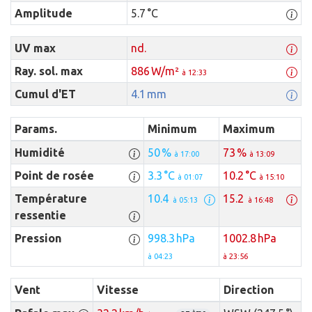
Amplitude
5.7 °C
UV max
nd.
Ray. sol. max
886 W/m²
à 12:33
Cumul d'ET
4.1 mm
Params.
Minimum
Maximum
Humidité
50 %
73 %
à 17:00
à 13:09
Point de rosée
3.3 °C
10.2 °C
à 01:07
à 15:10
Température
10.4
15.2
à 05:13
à 16:48
ressentie
Pression
998.3 hPa
1002.8 hPa
à 04:23
à 23:56
Vent
Vitesse
Direction