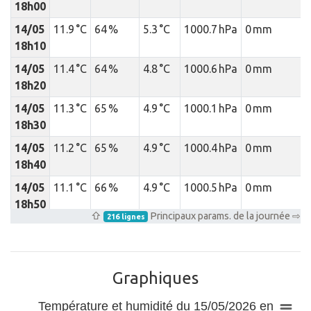
18h00
14/05
11.9 °C
64 %
5.3 °C
1000.7 hPa
0 mm
18h10
14/05
11.4 °C
64 %
4.8 °C
1000.6 hPa
0 mm
18h20
14/05
11.3 °C
65 %
4.9 °C
1000.1 hPa
0 mm
18h30
14/05
11.2 °C
65 %
4.9 °C
1000.4 hPa
0 mm
18h40
14/05
11.1 °C
66 %
4.9 °C
1000.5 hPa
0 mm
18h50
⇧
Principaux params. de la journée ⇨
216 lignes
14/05
11 °C
65 %
4.7 °C
1000.8 hPa
0 mm
19h00
14/05
10.9 °C
64 %
4.3 °C
1001.2 hPa
0 mm
Graphiques
19h10
Température et humidité du 15/05/2026 en
14/05
10.9 °C
64 %
4.3 °C
1000.7 hPa
0 mm